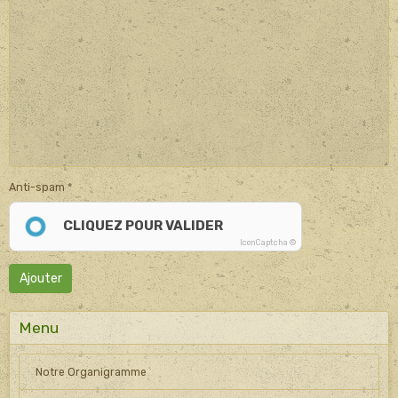
Anti-spam
CLIQUEZ POUR VALIDER
IconCaptcha ©
Ajouter
Menu
Notre Organigramme