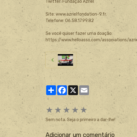
Twitter: Fundação Azriel
Site: www.azrielfondation-9.fr.
Telefone: 06.58.17.99.82
Se você quiser fazer uma doação:
https://www.helloasso.com/associations/azri
Partager
Facebook
X
Email
★
★
★
★
★
Sem nota. Seja o primeiro a dar-lhe!
Adicionar um comentário